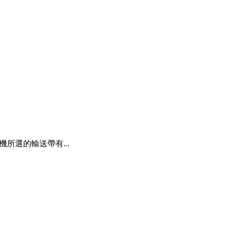
所選的輸送帶有...