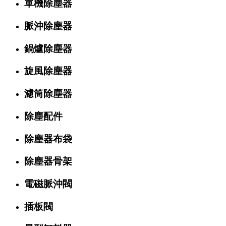
單機除塵器
脈沖除塵器
鍋爐除塵器
旋風除塵器
濾筒除塵器
除塵配件
除塵器布袋
除塵器骨架
電磁脈沖閥
插板閥