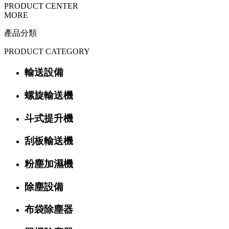
PRODUCT CENTER
MORE
產品分類
PRODUCT CATEGORY
輸送設備
螺旋輸送機
斗式提升機
刮板輸送機
粉塵加濕機
除塵設備
布袋除塵器