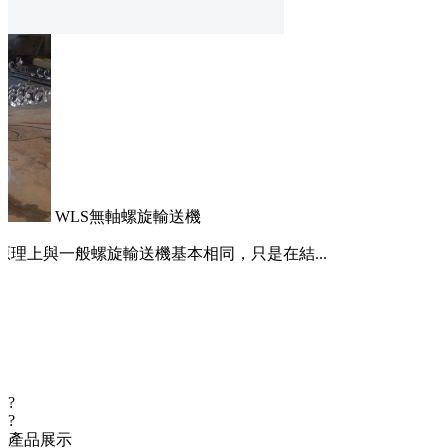
HL型斗式提升機
HL型斗式提升機由運動部分（料斗與牽引鏈條）、帶有傳動鏈輪
查看詳情
?
?
產品展示