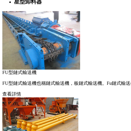
星型卸料器
FU型鏈式輸送機
FU型鏈式輸送機也稱鏈式輸送機，板鏈式輸送機。Fu鏈式輸送機
查看詳情