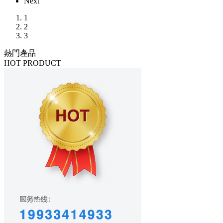
Next
1
2
3
熱門產品
HOT PRODUCT